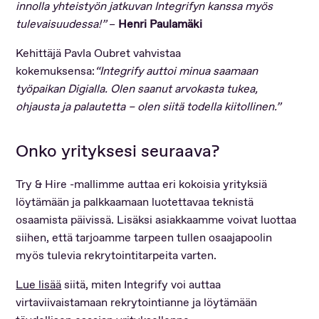
innolla yhteistyön jatkuvan Integrifyn kanssa myös
tulevaisuudessa!”
–
Henri Paulamäki
Kehittäjä Pavla Oubret vahvistaa
kokemuksensa:
“Integrify auttoi minua saamaan
työpaikan Digialla. Olen saanut arvokasta tukea,
ohjausta ja palautetta – olen siitä todella kiitollinen.”
Onko yrityksesi seuraava?
Try & Hire -mallimme auttaa eri kokoisia yrityksiä
löytämään ja palkkaamaan luotettavaa teknistä
osaamista päivissä. Lisäksi asiakkaamme voivat luottaa
siihen, että tarjoamme tarpeen tullen osaajapoolin
myös tulevia rekrytointitarpeita varten.
Lue lisää
siitä, miten Integrify voi auttaa
virtaviivaistamaan rekrytointianne ja löytämään