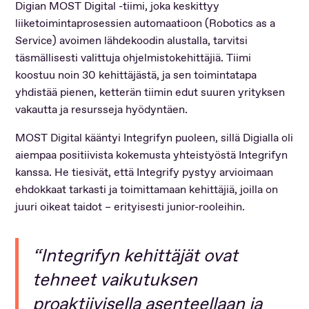
Digian MOST Digital -tiimi, joka keskittyy
liiketoimintaprosessien automaatioon (Robotics as a
Service) avoimen lähdekoodin alustalla, tarvitsi
täsmällisesti valittuja ohjelmistokehittäjiä. Tiimi
koostuu noin 30 kehittäjästä, ja sen toimintatapa
yhdistää pienen, ketterän tiimin edut suuren yrityksen
vakautta ja resursseja hyödyntäen.
MOST Digital kääntyi Integrifyn puoleen, sillä Digialla oli
aiempaa positiivista kokemusta yhteistyöstä Integrifyn
kanssa. He tiesivät, että Integrify pystyy arvioimaan
ehdokkaat tarkasti ja toimittamaan kehittäjiä, joilla on
juuri oikeat taidot – erityisesti junior-rooleihin.
“Integrifyn kehittäjät ovat
tehneet vaikutuksen
proaktiivisella asenteellaan ja