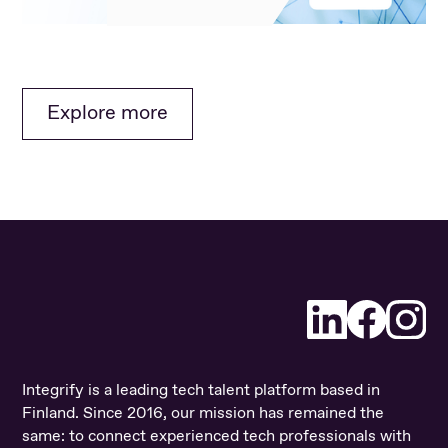
Explore more
LinkedIn
In
Faceboo
Youtube
Gi
Twi
Ti
Integrify is a leading tech talent platform based in
Finland. Since 2016, our mission has remained the
same: to connect experienced tech professionals with